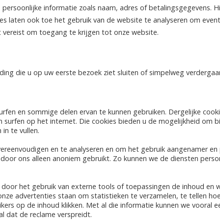
persoonlijke informatie zoals naam, adres of betalingsgegevens. Hi
s laten ook toe het gebruik van de website te analyseren om eventue
t vereist om toegang te krijgen tot onze website.
ng die u op uw eerste bezoek ziet sluiten of simpelweg verdergaan
urfen en sommige delen ervan te kunnen gebruiken. Dergelijke cook
surfen op het internet. Die cookies bieden u de mogelijkheid om b
in te vullen.
ereenvoudigen en te analyseren en om het gebruik aangenamer en p
door ons alleen anoniem gebruikt. Zo kunnen we de diensten perso
m door het gebruik van externe tools of toepassingen de inhoud en 
e advertenties staan om statistieken te verzamelen, te tellen hoe 
kers op de inhoud klikken. Met al die informatie kunnen we vooral e
l dat de reclame verspreidt.