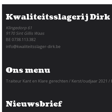
Kwaliteitsslagerij Dirk
Klingedorp 61
9170 Sint Gillis Waas
BE 0738.113.382
info@kwaliteitsslager-dirk.be
Ons menu
Traiteur Kant en Klare gerechten
Kerst/oudjaar 2021
Nieuwsbrief