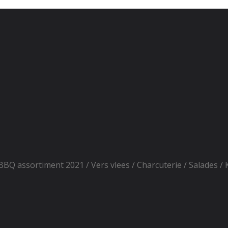
BBQ assortiment 2021
Vers vlees
Charcuterie
Salades